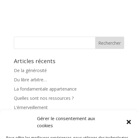
Articles récents
De la générosité
Du libre arbitre…
La fondamentale appartenance
Quelles sont nos ressources ?
L’émerveillement
Gérer le consentement aux
Commentaires récents
cookies
Pour offrir les meilleures expériences, nous utilisons des technologies