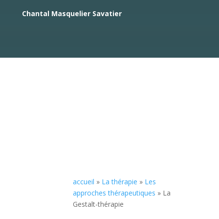
Chantal Masquelier Savatier
PRENDRE CONTACT
accueil
»
La thérapie
»
Les
approches thérapeutiques
»
La
Gestalt-thérapie