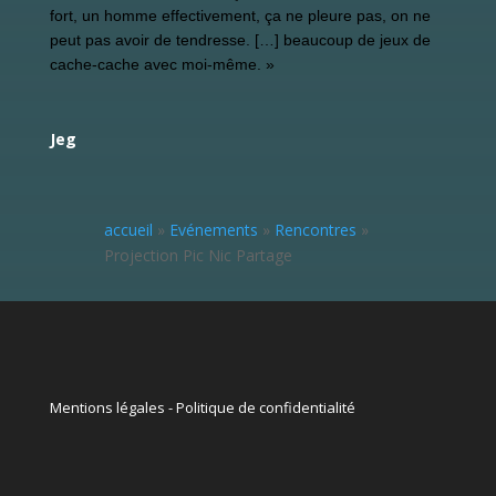
fort, un homme effectivement, ça ne pleure pas, on ne
peut pas avoir de tendresse. […] beaucoup de jeux de
cache-cache avec moi-même. »
Jeg
accueil
»
Evénements
»
Rencontres
»
Projection Pic Nic Partage
Mentions légales
-
Politique de confidentialité